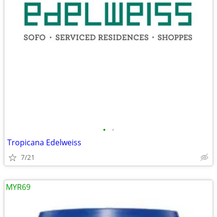
•
•
Tropicana Edelweiss
7/21
MYR69