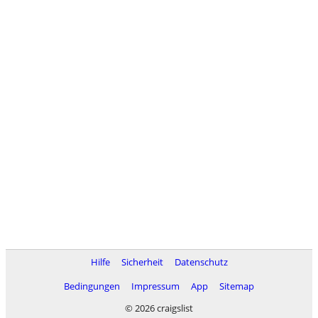
Hilfe
Sicherheit
Datenschutz
Bedingungen
Impressum
App
Sitemap
© 2026 craigslist