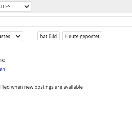
ALLES
stes
hat Bild
Heute gepostet
es:
hen
ified when new postings are available