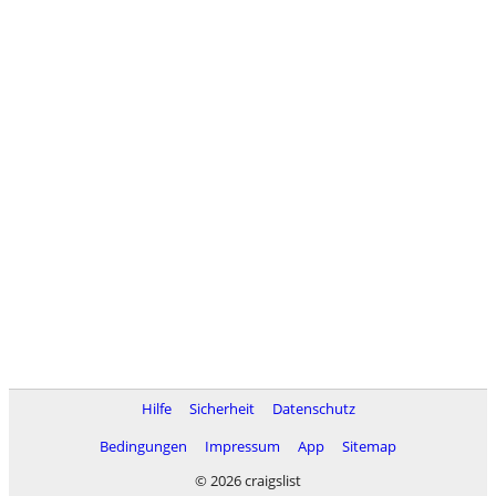
Hilfe
Sicherheit
Datenschutz
Bedingungen
Impressum
App
Sitemap
© 2026 craigslist